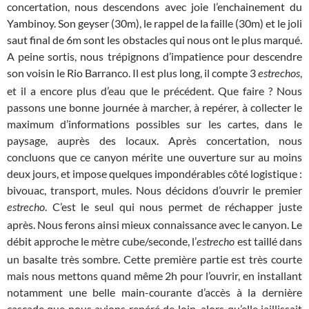
concertation, nous descendons avec joie l’enchainement du
Yambinoy. Son geyser (30m), le rappel de la faille (30m) et le joli
saut final de 6m sont les obstacles qui nous ont le plus marqué.
A peine sortis, nous trépignons d’impatience pour descendre
son voisin le Rio Barranco. Il est plus long, il compte 3
,
estrechos
et il a encore plus d’eau que le précédent. Que faire ? Nous
passons une bonne journée à marcher, à repérer, à collecter le
maximum d’informations possibles sur les cartes, dans le
paysage, auprès des locaux. Après concertation, nous
concluons que ce canyon mérite une ouverture sur au moins
deux jours, et impose quelques impondérables côté logistique :
bivouac, transport, mules. Nous décidons d’ouvrir le premier
. C’est le seul qui nous permet de réchapper juste
estrecho
après. Nous ferons ainsi mieux connaissance avec le canyon. Le
débit approche le mètre cube/seconde, l’
est taillé dans
estrecho
un basalte très sombre. Cette première partie est très courte
mais nous mettons quand même 2h pour l’ouvrir, en installant
notamment une belle main-courante d’accès à la dernière
cascade que nous avions repéré de loin, alors qu’elle jaillissait