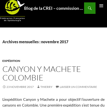
Aller
Recherche
Blog de la CREI – commission relations et expéditions internationales – Fédération Française de Spéléo
au
MENU
contenu
PRINCI
Archives mensuelles : novembre 2017
EXPÉDITION
CANYON Y MACHETE
COLOMBIE
23 NOVEMBRE 2017
THIERRY
LAISSER UN COMMENTAIRE
L’expédition Canyon y Machete a pour objectif l’ouverture de
canyons en Colombie. Une première expédition s’est tenue du