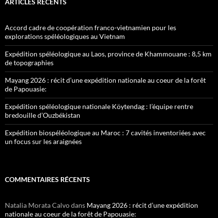
ARTICLES RÉCENTS
Accord cadre de coopération franco-vietnamien pour les
explorations spéléologiques au Vietnam
Expédition spéléologique au Laos, province de Khammouane : 8,5 km
de topographies
Mayang 2026 : récit d’une expédition nationale au coeur de la forêt
de Papouasie:
Expédition spéléologique nationale Köytendag : l’équipe rentre
bredouille d’Ouzbékistan
Expédition biospéléologique au Maroc : 7 cavités inventoriées avec
un focus sur les araignées
COMMENTAIRES RÉCENTS
Natalia Morata Calvo
dans
Mayang 2026 : récit d’une expédition
nationale au coeur de la forêt de Papouasie: