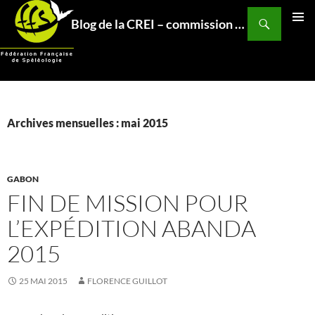
Aller
Recherche
Blog de la CREI – commission relations et expéditions internationales – Fédération Française de Spéléo
au
MENU
contenu
PRINCI
Archives mensuelles : mai 2015
GABON
FIN DE MISSION POUR
L’EXPÉDITION ABANDA
2015
25 MAI 2015
FLORENCE GUILLOT