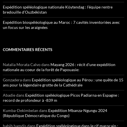
Expédition spéléologique nationale Köytendag : l’équipe rentre
bredouille d’Ouzbékistan
Expédition biospéléologique au Maroc : 7 cavités inventoriées avec
un focus sur les araignées
COMMENTAIRES RÉCENTS
Natalia Morata Calvo
dans
Mayang 2026 : récit d’une expédition
nationale au coeur de la forêt de Papouasie:
Gonzadera
dans
Expédition spéléologique au Pérou : une quête de 15
ans pour la légendaire grotte de la Cathédrale
Abadie
dans
Expédition spéléologique Picos Padiarna en Espagne :
record de profondeur à -839 m
Kumba-Dekimbelan
dans
Expédition Mbanza-Ngungu 2024
(République Démocratique du Congo)
habib hamdis
dans
Expédition spéléologique dans le rif marocain :