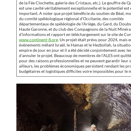
de la Fée Clochette, galerie des Cristaux, etc.). Le gouffre de Q
est une cavité véritablement exceptionnelle et le potentiel est
important. A noter que projet bénéficie du soutien de Béal, mx
du comité spéléologique régional d’Occitanie, des comités
départementaux de spéléologie de l’Ariège, du Gard, du Doubs 
Haute Garonne, et du club des Compagnons de la Nuit Minéral
d’informations et rapport en téléchargement sur le site de Con
www.continent-8.org
. Un projet était prévu pour 2024, mais e
évènements mêlant Israël, le Hamas et le Hezbollah, la situati
empire de jour en jour et il a été décidé conjointement avec le
d’annuler le projet. Beaucoup de membres de l’ALES ont quitté
pour des raisons professionnelles et ne peuvent garantir leur 
ailleurs, les problèmes économiques persistent rendant les pr
budgétaires et logistiques difficiles voire impossibles pour le