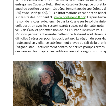
entreprises Cabesto, Petzl, Béal et Katadyn Group. Le projet b
aussi du soutien des comités départementaux de spéléologie 
(25) et de l’Ariège (09). Plus d’informations et rapport en tél
sur le site de Continent 8 :
www.continent-8.org
. Depuis févri
raison de la guerre déclenchée par la Russie sur le sol ukrainie
collaboration avec les ressortissants russes est délicate, not
yeux de l’UIS, et par extension de la FFS. Par ailleurs les vols 
Moscou permettant ensuite d’atteindre Tashkent sont devenus
difficiles à réserver pour les occidentaux. La région du Sourk
reste aussi en vigilance extrêmement élevée du fait de la prox
l’Afghanistan – actuellement contrôlée par les groupes armés.
ces raisons, les projets d’expédition dans cette région sont su