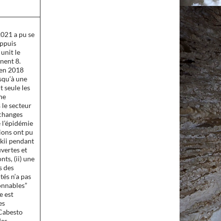
2021 a pu se
appuis
 unit le
nent 8.
 en 2018
squ’à une
 seule les
he
 le secteur
échanges
e l’épidémie
tions ont pu
skii pendant
uvertes et
ts, (ii) une
s des
tés n’a pas
ionnables”
e est
es
 Cabesto
des