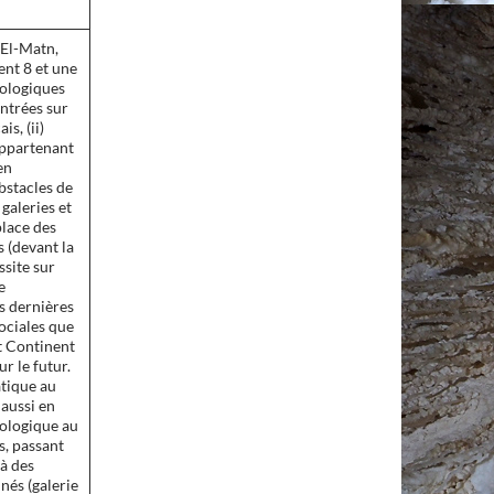
 El-Matn,
nt 8 et une
éologiques
entrées sur
is, (ii)
 appartenant
en
obstacles de
galeries et
place des
s (devant la
ssite sur
e
es dernières
ociales que
et Continent
r le futur.
atique au
 aussi en
éologique au
s, passant
 à des
nés (galerie