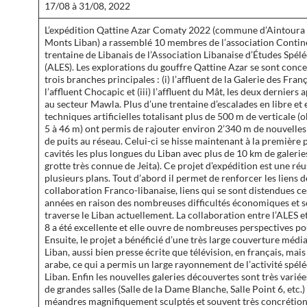
17/08 à 31/08, 2022
L’expédition Qattine Azar Comaty 2022 (commune d’Aintoura
Monts Liban) a rassemblé 10 membres de l’association Contine
trentaine de Libanais de l’Association Libanaise d’Études Spél
(ALES). Les explorations du gouffre Qattine Azar se sont conc
trois branches principales : (i) l’affluent de la Galerie des França
l’affluent Chocapic et (iii) l’affluent du Mât, les deux derniers
au secteur Mawla. Plus d’une trentaine d’escalades en libre et 
techniques artificielles totalisant plus de 500 m de verticale (
5 à 46 m) ont permis de rajouter environ 2’340 m de nouvelles 
de puits au réseau. Celui-ci se hisse maintenant à la première 
cavités les plus longues du Liban avec plus de 10 km de galerie
grotte très connue de Jeita). Ce projet d’expédition est une réu
plusieurs plans. Tout d’abord il permet de renforcer les liens d
collaboration Franco-libanaise, liens qui se sont distendues c
années en raison des nombreuses difficultés économiques et s
traverse le Liban actuellement. La collaboration entre l’ALES 
8 a été excellente et elle ouvre de nombreuses perspectives pou
Ensuite, le projet a bénéficié d’une très large couverture médi
Liban, aussi bien presse écrite que télévision, en français, mais
arabe, ce qui a permis un large rayonnement de l’activité spél
Liban. Enfin les nouvelles galeries découvertes sont très variée
de grandes salles (Salle de la Dame Blanche, Salle Point 6, etc.)
méandres magnifiquement sculptés et souvent très concrétion