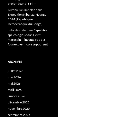
profondeur à -839 m
Kumba-Dekimbelan
dans
Expédition Mbanza-Ngungu
2024 (République
Démocratique du Congo)
habib hamdis
dans
Expédition
spéléologique dans le rif
marocain : l’inventaire de la
faune cavernicole se poursuit
ARCHIVES
juillet 2026
juin 2026
mai 2026
avril 2026
janvier 2026
décembre 2025
novembre 2025
septembre 2025