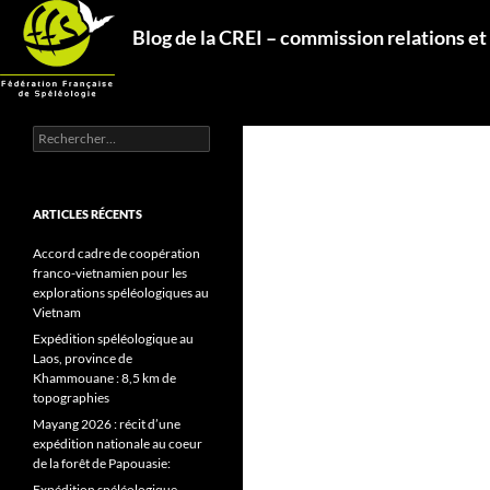
Aller
Recherche
Blog de la CREI – commission relations et
au
contenu
Rechercher :
ARTICLES RÉCENTS
Accord cadre de coopération
franco-vietnamien pour les
explorations spéléologiques au
Vietnam
Expédition spéléologique au
Laos, province de
Khammouane : 8,5 km de
topographies
Mayang 2026 : récit d’une
expédition nationale au coeur
de la forêt de Papouasie:
Expédition spéléologique