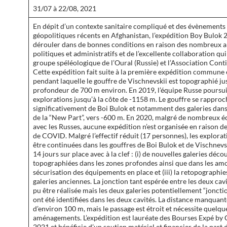
31/07 à 22/08, 2021
En dépit d’un contexte sanitaire compliqué et des évènements
géopolitiques récents en Afghanistan, l’expédition Boy Bulok 
dérouler dans de bonnes conditions en raison des nombreux 
politiques et administratifs et de l’excellente collaboration qui
groupe spéléologique de l’Oural (Russie) et l’Association Conti
Cette expédition fait suite à la première expédition commune
pendant laquelle le gouffre de Vischnevskii est topographié ju
profondeur de 700 m environ. En 2019, l’équipe Russe poursuit
explorations jusqu’à la côte de -1158 m. Le gouffre se rapproc
significativement de Boi Bulok et notamment des galeries dans
de la “New Part”, vers -600 m. En 2020, malgré de nombreux 
avec les Russes, aucune expédition n’est organisée en raison d
de COVID. Malgré l’effectif réduit (17 personnes), les explora
être continuées dans les gouffres de Boi Bulok et de Vischnev
14 jours sur place avec à la clef : (i) de nouvelles galeries déco
topographiées dans les zones profondes ainsi que dans les amon
sécurisation des équipements en place et (iii) la retopographie
galeries anciennes. La jonction tant espérée entre les deux cavi
pu être réalisée mais les deux galeries potentiellement “jonct
ont été identifiées dans les deux cavités. La distance manquant
d’environ 100 m, mais le passage est étroit et nécessite quelqu
aménagements. L’expédition est lauréate des Bourses Expé by
2021 et bénéficie d’un soutien matériel et financier de la part 