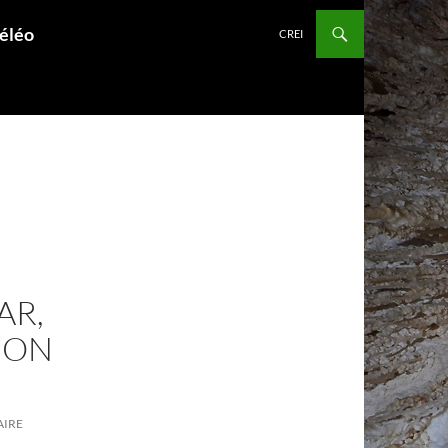
péléo
CREI
AR,
ION
AIRE