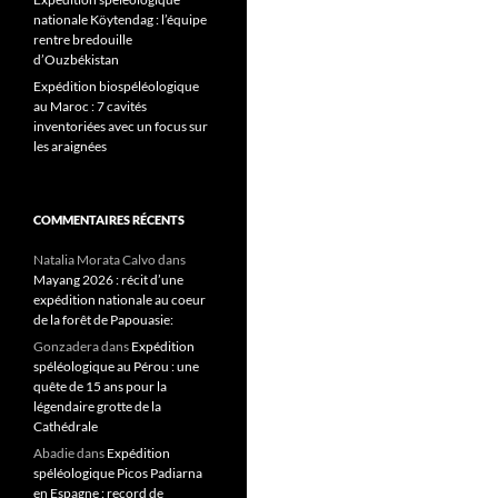
nationale Köytendag : l’équipe
rentre bredouille
d’Ouzbékistan
Expédition biospéléologique
au Maroc : 7 cavités
inventoriées avec un focus sur
les araignées
COMMENTAIRES RÉCENTS
Natalia Morata Calvo
dans
Mayang 2026 : récit d’une
expédition nationale au coeur
de la forêt de Papouasie:
Gonzadera
dans
Expédition
spéléologique au Pérou : une
quête de 15 ans pour la
légendaire grotte de la
Cathédrale
Abadie
dans
Expédition
spéléologique Picos Padiarna
en Espagne : record de