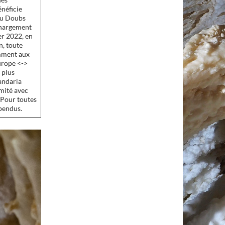
énéficie
du Doubs
échargement
er 2022, en
n, toute
amment aux
Europe <->
 plus
handaria
imité avec
 Pour toutes
spendus.