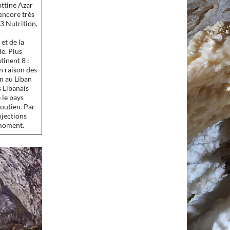
attine Azar
 encore très
3 Nutrition,
et de la
e. Plus
tinent 8 :
n raison des
on au Liban
s Libanais
 le pays
soutien. Par
ojections
 moment.