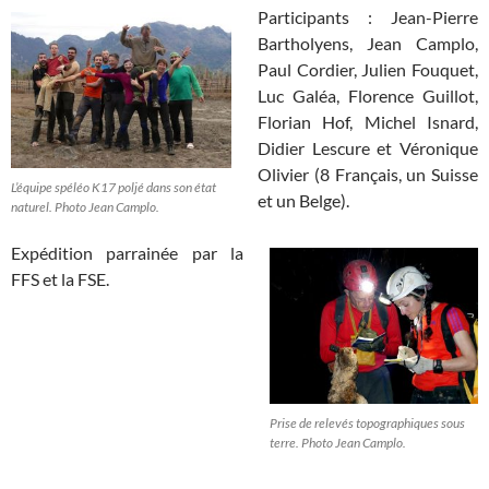
Participants : Jean-Pierre
Bartholyens, Jean Camplo,
Paul Cordier, Julien Fouquet,
Luc Galéa, Florence Guillot,
Florian Hof, Michel Isnard,
Didier Lescure et Véronique
Olivier (8 Français, un Suisse
L’équipe spéléo K17 poljé dans son état
et un Belge).
naturel. Photo Jean Camplo.
Expédition parrainée par la
FFS et la FSE.
Prise de relevés topographiques sous
terre. Photo Jean Camplo.