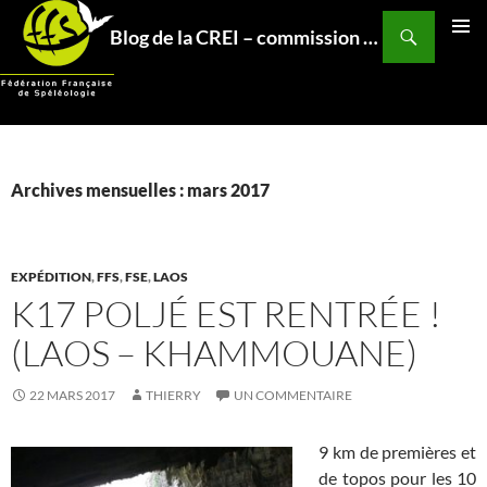
Aller
Recherche
Blog de la CREI – commission relations et expéditions internationales – Fédération Française de Spéléo
au
MENU
contenu
PRINCI
Archives mensuelles : mars 2017
EXPÉDITION
,
FFS
,
FSE
,
LAOS
K17 POLJÉ EST RENTRÉE !
(LAOS – KHAMMOUANE)
22 MARS 2017
THIERRY
UN COMMENTAIRE
9 km de premières et
de topos pour les 10