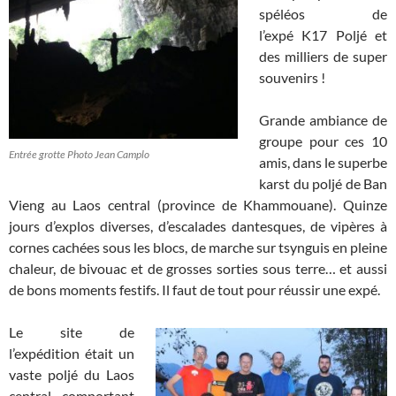
spéléos de
l’expé K17 Poljé et
des milliers de super
souvenirs !
Grande ambiance de
groupe pour ces 10
Entrée grotte Photo Jean Camplo
amis, dans le superbe
karst du poljé de Ban
Vieng au Laos central (province de Khammouane). Quinze
jours d’explos diverses, d’escalades dantesques, de vipères à
cornes cachées sous les blocs, de marche sur tsynguis en pleine
chaleur, de bivouac et de grosses sorties sous terre… et aussi
de bons moments festifs. Il faut de tout pour réussir une expé.
Le site de
l’expédition était un
vaste poljé du Laos
central comportant