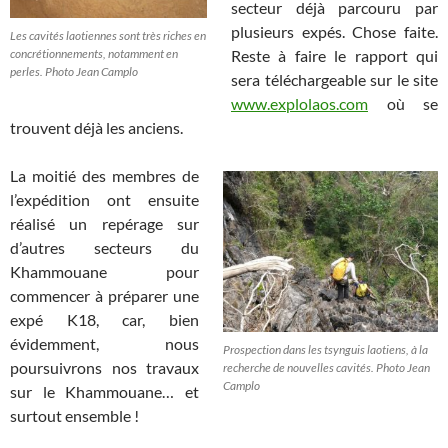
secteur déjà parcouru par
plusieurs expés. Chose faite.
Les cavités laotiennes sont très riches en
concrétionnements, notamment en
Reste à faire le rapport qui
perles. Photo Jean Camplo
sera téléchargeable sur le site
www.explolaos.com
où se
trouvent déjà les anciens.
La moitié des membres de
l’expédition ont ensuite
réalisé un repérage sur
d’autres secteurs du
Khammouane pour
commencer à préparer une
expé K18, car, bien
évidemment, nous
Prospection dans les tsynguis laotiens, à la
poursuivrons nos travaux
recherche de nouvelles cavités. Photo Jean
Camplo
sur le Khammouane… et
surtout ensemble !