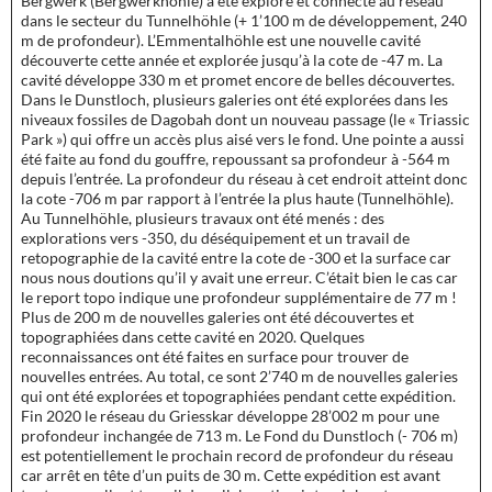
Bergwerk (Bergwerkhöhle) a été exploré et connecté au réseau
dans le secteur du Tunnelhöhle (+ 1’100 m de développement, 240
m de profondeur). L’Emmentalhöhle est une nouvelle cavité
découverte cette année et explorée jusqu’à la cote de -47 m. La
cavité développe 330 m et promet encore de belles découvertes.
Dans le Dunstloch, plusieurs galeries ont été explorées dans les
niveaux fossiles de Dagobah dont un nouveau passage (le « Triassic
Park ») qui offre un accès plus aisé vers le fond. Une pointe a aussi
été faite au fond du gouffre, repoussant sa profondeur à -564 m
depuis l’entrée. La profondeur du réseau à cet endroit atteint donc
la cote -706 m par rapport à l’entrée la plus haute (Tunnelhöhle).
Au Tunnelhöhle, plusieurs travaux ont été menés : des
explorations vers -350, du déséquipement et un travail de
retopographie de la cavité entre la cote de -300 et la surface car
nous nous doutions qu’il y avait une erreur. C’était bien le cas car
le report topo indique une profondeur supplémentaire de 77 m !
Plus de 200 m de nouvelles galeries ont été découvertes et
topographiées dans cette cavité en 2020. Quelques
reconnaissances ont été faites en surface pour trouver de
nouvelles entrées. Au total, ce sont 2’740 m de nouvelles galeries
qui ont été explorées et topographiées pendant cette expédition.
Fin 2020 le réseau du Griesskar développe 28’002 m pour une
profondeur inchangée de 713 m. Le Fond du Dunstloch (- 706 m)
est potentiellement le prochain record de profondeur du réseau
car arrêt en tête d’un puits de 30 m. Cette expédition est avant