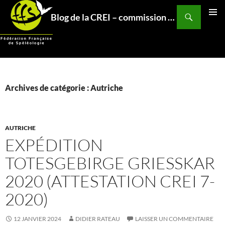
Aller
Recherche
Blog de la CREI – commission relations et expéditions internationales – Fédération Française de Spéléo
au
MENU
contenu
PRINCI
Archives de catégorie : Autriche
AUTRICHE
EXPÉDITION
TOTESGEBIRGE GRIESSKAR
2020 (ATTESTATION CREI 7-
2020)
12 JANVIER 2024
DIDIER RATEAU
LAISSER UN COMMENTAIRE