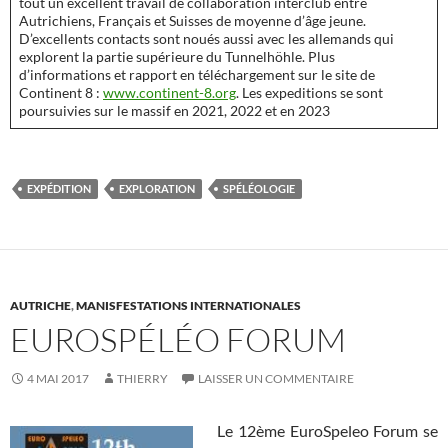
tout un excellent travail de collaboration interclub entre
Autrichiens, Français et Suisses de moyenne d’âge jeune.
D’excellents contacts sont noués aussi avec les allemands qui
explorent la partie supérieure du Tunnelhöhle. Plus
d’informations et rapport en téléchargement sur le site de
Continent 8 :
www.continent-8.org
. Les expeditions se sont
poursuivies sur le massif en 2021, 2022 et en 2023
EXPÉDITION
EXPLORATION
SPÉLÉOLOGIE
AUTRICHE
,
MANISFESTATIONS INTERNATIONALES
EUROSPÉLÉO FORUM
4 MAI 2017
THIERRY
LAISSER UN COMMENTAIRE
Le 12ème EuroSpeleo Forum se