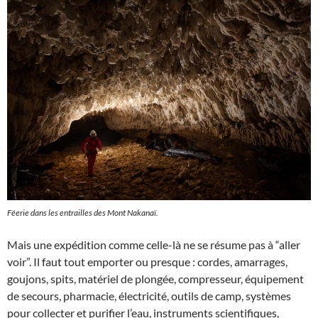
Féerie dans les entrailles des Mont Nakanaï.
Mais une expédition comme celle-là ne se résume pas à “aller
voir”. Il faut tout emporter ou presque : cordes, amarrages,
goujons, spits, matériel de plongée, compresseur, équipement
de secours, pharmacie, électricité, outils de camp, systèmes
pour collecter et purifier l’eau, instruments scientifiques,