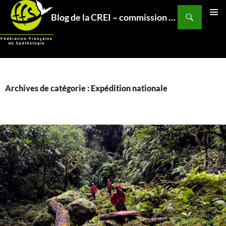
Aller
Recherche
Blog de la CREI – commission relations et expéditions internationales – Fédération Française de Spéléo
au
MENU
contenu
PRINCI
Archives de catégorie : Expédition nationale