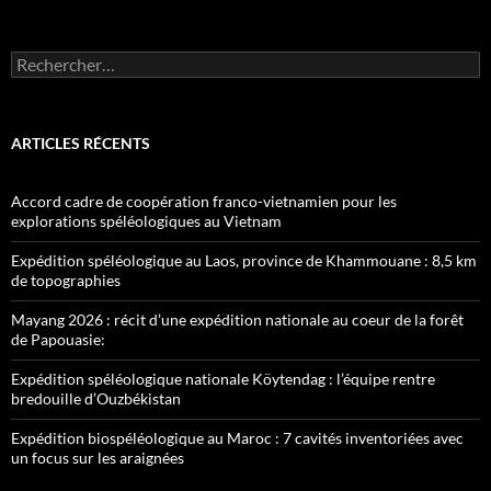
Rechercher :
ARTICLES RÉCENTS
Accord cadre de coopération franco-vietnamien pour les
explorations spéléologiques au Vietnam
Expédition spéléologique au Laos, province de Khammouane : 8,5 km
de topographies
Mayang 2026 : récit d’une expédition nationale au coeur de la forêt
de Papouasie:
Expédition spéléologique nationale Köytendag : l’équipe rentre
bredouille d’Ouzbékistan
Expédition biospéléologique au Maroc : 7 cavités inventoriées avec
un focus sur les araignées