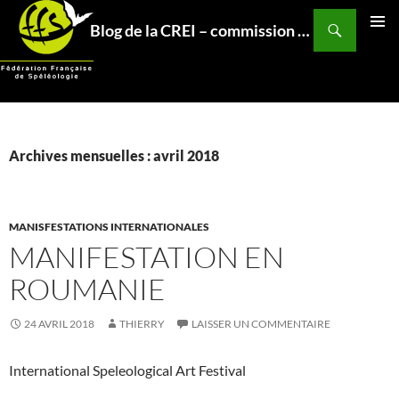
Aller
Recherche
Blog de la CREI – commission relations et expéditions internationales – Fédération Française de Spéléo
au
MENU
contenu
PRINCI
Archives mensuelles : avril 2018
MANISFESTATIONS INTERNATIONALES
MANIFESTATION EN
ROUMANIE
24 AVRIL 2018
THIERRY
LAISSER UN COMMENTAIRE
International Speleological Art Festival