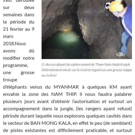
sur deux
semaines dans
la période du
21 fevrier au 9
mars
2018.Nous
avons dû
modifier notre
programme,
Ci-dessus départ du siphon amont de Tham Nam Haob Krajok
(littéralement miroir sur la rivière) regard sur une grosse nappe
une grosse
ou rivière)
troupe
d’éléphants venus du MYANMAR à quelques KM ayant
envahie la zone des NAM THIP. Il nous faudra palabrer
plusieurs jours avant d’obtenir l’autorisation et surtout un
accompagnement dans la jungle, (les rangers ayant refusé)
période durant laquelle nous explorons quelques cavités dans
le secteur de BAN MONG KALA, en effet le peu (de semblant)
de pistes existantes est difficilement praticable, et surtout