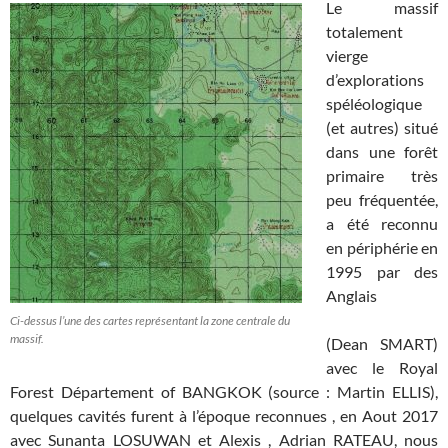
Le massif
totalement
vierge
d’explorations
spéléologique
(et autres) situé
dans une forêt
primaire très
peu fréquentée,
a été reconnu
en périphérie en
1995 par des
Anglais
Ci-dessus l’une des cartes représentant la zone centrale du
massif.
(Dean SMART)
avec le Royal
Forest Département of BANGKOK (source : Martin ELLIS),
quelques cavités furent à l’époque reconnues , en Aout 2017
avec Sunanta LOSUWAN et Alexis , Adrian RATEAU, nous