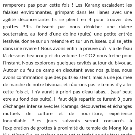
ramperons pas pour cette fois ! Les Karang escaladent les
falaises environnantes, grimpant dans les lianes avec une
agilité déconcertante. Ils se plient en 4 pour trouver des
grottes !!!Ils finissent par nous dénicher une riviere
souterraine, au fond d’une doline (puits) une petite entrée
lessivée, donne sur un méandre et sur un ruisseau qui se jette
dans une rivière ! Nous avons enfin la preuve qu’il y a de l’eau
là-dessous beaucoup et du volume. Le CO2 nous freine pour
l’instant. Nous explorons quelques cavités autour du bivouac.
Autour du feu de camp en discutant avec nos guides, nous
avons confirmation que des puits existent, mais à une journée
de marche de notre bivouac, et n’aurons pas le temps d’y aller
cette fois ci, il n’y aurait à priori pas d’eau labas… (sauf peut
etre au fond des puits). Il faut déjà repartir, ce furent 3 jours
d’échanges intense avec les Karangs, découvertes et échanges
mutuels de culture et de nourriture, expérience
inoubliable !!Les jours suivants seront consacrés à
l’exploration de grottes à proximité du temple de Mong Kala
Kiri Wong Ou les moines nous ont autorisé de pénétrer après