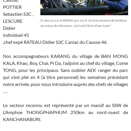
POTTIER
Sebastien S3C ,
LESCURE
Ci-dessus Les KARANG pris sur le vif d’un moment de bonheur
au retour des bivouacs, c’est cela l’âme d’une éxpé !
Didier
individuel 45
,chef expé RATEAU Didier S3C Caniac du Causse 46.
Nos accompagnateurs KARANG du village de BAN MONG
KALA, Khao, Boy, Chai, Pi Da, l’adjoint au chef du village, Come
TONG, pour les principaux. Sans oublier AEK ranger du parc
qui s’est plié en 4 (à titre personnel) les semaines précédant
notre arrivée, pour nous introduire auprès des chefs de villages
….
Le secteur reconnu est représenté par un massif au SSW de
L’Amphoe THONGPHAPHUM 250km au nord-ouest de
KANCHANABURI.