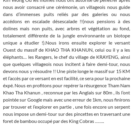
nous avoir consacré une cérémonie, un villageois nous guide
dans d’immenses puits reliés par des galeries ou nous
accédons en escalade désescalade !!(nous pensions à des
dolines mais non puits, avec arbres et végétation au fond,
totalement différente de la jungle environnante un biotope
unique a étudier !).Nous irons ensuite explorer le versant
Ouest du massif de KHAO THA KHANUN, celui ou il y a les
éléphants… les Rangers, le chef du village de KRAYENG, ainsi
que quelques villageois nous incitent à faire demi-tour, nous
devons nous y résoudre !! Une piste longe le massif sur 15 KM
et l’accès par ce versant en est facilité, ce sera pour la prochaine
éxpé. Nous en profitons pour repérer la résurgence Tham Nam
Khao Tha Khanun , reconnue par les Anglais sur 80m , ils l’ont
pointée sur Google mais avec une erreur de 1km, nous finirons
par trouver et l’explorer en partie , une fois encore un serpent
nous impose un demi-tour sur des pincettes en traversant une
foret de bambou occupé par des King Cobras ……..