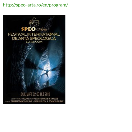
http://speo-arta.ro/en/program/