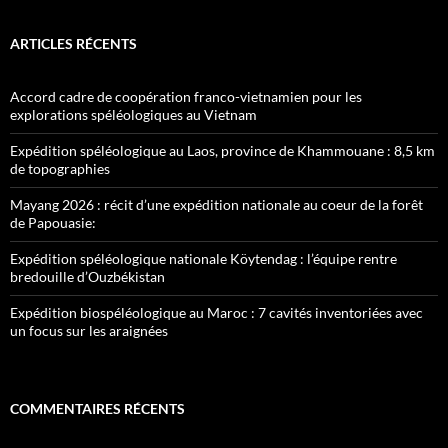
ARTICLES RÉCENTS
Accord cadre de coopération franco-vietnamien pour les
explorations spéléologiques au Vietnam
Expédition spéléologique au Laos, province de Khammouane : 8,5 km
de topographies
Mayang 2026 : récit d’une expédition nationale au coeur de la forêt
de Papouasie:
Expédition spéléologique nationale Köytendag : l’équipe rentre
bredouille d’Ouzbékistan
Expédition biospéléologique au Maroc : 7 cavités inventoriées avec
un focus sur les araignées
COMMENTAIRES RÉCENTS