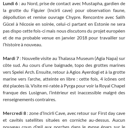
Lundi 6
: au Nord, prise de contact avec Mustapha, gardien de
la grotte du Figuier (Incirli cave) pour observation faune,
dépollution et remise ouvrage Chypre. Rencontre avec Salih
Gücel à Nicosie en soirée, celui-ci partant en Estonie ne sera
pas dispo cette fois-ci mais nous discutons du projet européen
et de ma probable venue en janvier 2018 pour travailler sur
l’histoire à nouveau.
Mardi 7
: Nouvelle visite au Thalassa Museum (Agia Napa) sur
côte sud. Au cours d’une baignade, topo des grottes marines
vers Spelei Arch. Ensuite, retour à Agios Ayerdogi et à la grotte
marine vers l’arche, atteinte en libre : cette fois, 4 icônes ont
été placées là. Visite mi-ratée à Pyrga pour voir la Royal Chapel
franque des Lusignan, l’intérieur est inaccessible malgré des
renseignements contraires.
Mercredi 8
: zone d’Incirli Cave, avec retour sur First day cave
et cavités satellites situées en corniche au-dessus. Aucun
nouveau coup d’œil aux porches dans le gypse épars sur le