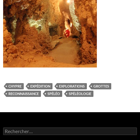
CHYPRE
EXPÉDITION
EXPLORATIONS
GROTTES
RECONNAISSANCE
SPÉLÉO
SPÉLÉOLOGIE
Rechercher :