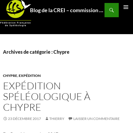
Aller
Recherche
Blog de la CREI – commission relations et expéditions internationales – Fédération Française de Spéléo
au
MENU
contenu
PRINCI
Archives de catégorie : Chypre
CHYPRE
,
EXPÉDITION
EXPÉDITION
SPÉLÉOLOGIQUE À
CHYPRE
23 DÉCEMBRE 2017
THIERRY
LAISSER UN COMMENTAIRE