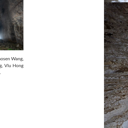
aosen Wang,
g, Vlu Hong
.