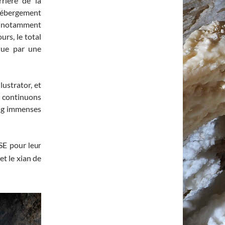
rière de la
hébergement
le notamment
urs, le total
clue par une
lustrator, et
s continuons
eng immenses
 FSE pour
leur
et le xian de
)