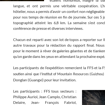
étaient nombreux, malgré la bar
langue, et ont permis une véritable coopération. L’
hôtelier, nous a permis d’avoir un confort non négligeab
pour nos temps de réunion en fin de journée. Sur ces 5 jo
topographié atteint les 6,8 km. La semaine s’est con
conférence de presse et diverses interviews.
Chacun est reparti avec son lot de topos a reporter sur Il
autre travaux pour la rédaction du rapport final. Nou
pour le moment à rêver de galeries géantes et de tiank
qu’on garde dans les yeux en attendant la prochaine expé.
Les participants de l’expédition remercient la FFS et la
soutien ainsi que l’Institut
of Mountain Resources (Guizhou
Donglan (Guangxi) pour leur invitation.
Les participants : FFS tous secteurs :
Philippe Auriol, Jean Camplo, Christian
Delaire, Jean- François Fabriol,