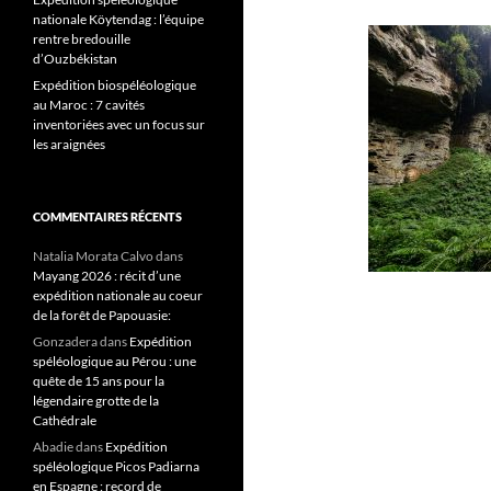
nationale Köytendag : l’équipe
rentre bredouille
d’Ouzbékistan
Expédition biospéléologique
au Maroc : 7 cavités
inventoriées avec un focus sur
les araignées
COMMENTAIRES RÉCENTS
Natalia Morata Calvo
dans
Mayang 2026 : récit d’une
expédition nationale au coeur
de la forêt de Papouasie:
Gonzadera
dans
Expédition
spéléologique au Pérou : une
quête de 15 ans pour la
légendaire grotte de la
Cathédrale
Abadie
dans
Expédition
spéléologique Picos Padiarna
en Espagne : record de