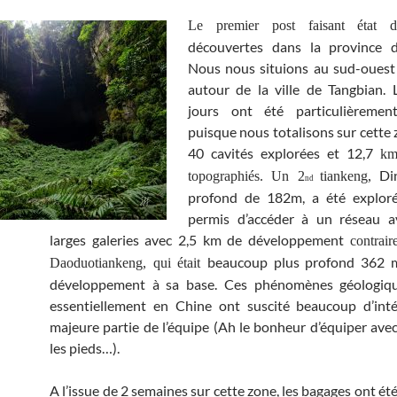
Le premier post faisant état
découvertes dans la province 
Nous nous situions au sud-ouest
autour de la ville de Tangbian. 
jours ont été particulièreme
puisque nous totalisons sur cette 
40 cavités explorées et 12,7
km
Di
topographiés. Un 2
tiankeng,
nd
profond de 182m, a été explor
permis d’accéder à un réseau a
larges galeries avec 2,5 km de développement
contrai
beaucoup plus profond 362 
Daoduotiankeng, qui était
développement à sa base. Ces phénomènes géologiqu
essentiellement en Chine ont suscité beaucoup d’inté
majeure partie de l’équipe (Ah le bonheur d’équiper av
les pieds…).
A l’issue de 2 semaines sur cette zone, les bagages ont
ét