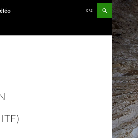
péléo
CREI
N
ITE)
E