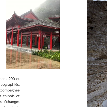
s
e
n
a
e
s
à
e
t
0
x
ement 200 et
pographiés.
ompagnée
 chinois et
es échanges