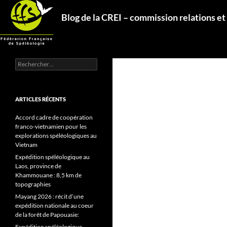
Aller
Recherche
Blog de la CREI – commission relations et
au
contenu
Rechercher :
ARTICLES RÉCENTS
Accord cadre de coopération
franco-vietnamien pour les
explorations spéléologiques au
Vietnam
Expédition spéléologique au
Laos, province de
Khammouane : 8,5 km de
topographies
Mayang 2026 : récit d’une
expédition nationale au coeur
de la forêt de Papouasie:
Expédition spéléologique