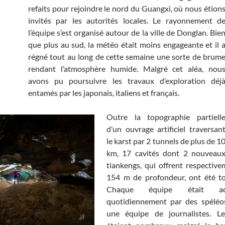
refaits pour rejoindre le nord du Guangxi, où nous étion
invités par les autorités locales. Le rayonnement d
l’équipe s’est organisé autour de la ville de Donglan. Bie
que plus au sud, la météo était moins engageante et il 
régné tout au long de cette semaine une sorte de brum
rendant l’atmosphère humide. Malgré cet aléa, nou
avons pu poursuivre les travaux d’exploration déj
entamés par les japonais, italiens et français.
Outre la topographie partiell
d’un ouvrage artificiel traversan
le karst par 2 tunnels de plus de 1
km, 17 cavités dont 2 nouveau
tiankengs, qui offrent respectiv
154 m de profondeur, ont été to
Chaque équipe était acc
quotidiennement par des spéléos
une équipe de journalistes. L