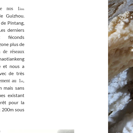
 de nos 1
ères
de Guizhou.
 de Pintang,
Les derniers
nt féconds
zone plus de
 de réseaux
naotiankeng
é et nous a
vec de très
rement au 1
,
er
m mais sans
es existant
rêt pour la
ec 200m sous
é