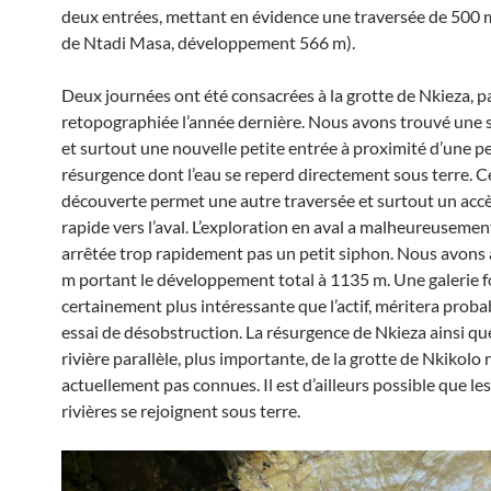
deux entrées, mettant en évidence une traversée de 500 
de Ntadi Masa, développement 566 m).
Deux journées ont été consacrées à la grotte de Nkieza, p
retopographiée l’année dernière. Nous avons trouvé une s
et surtout une nouvelle petite entrée à proximité d’une pe
résurgence dont l’eau se reperd directement sous terre. C
découverte permet une autre traversée et surtout un accè
rapide vers l’aval. L’exploration en aval a malheureusemen
arrêtée trop rapidement pas un petit siphon. Nous avons
m portant le développement total à 1135 m. Une galerie fo
certainement plus intéressante que l’actif, méritera prob
essai de désobstruction. La résurgence de Nkieza ainsi que
rivière parallèle, plus importante, de la grotte de Nkikolo 
actuellement pas connues. Il est d’ailleurs possible que le
rivières se rejoignent sous terre.