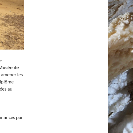
o-
Musée de
à amener les
diplôme
iées au
inancés par