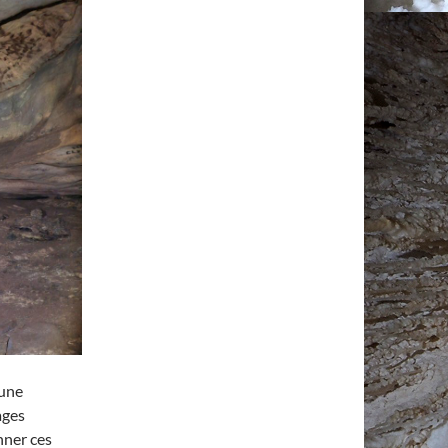
 une
ages
nner ces