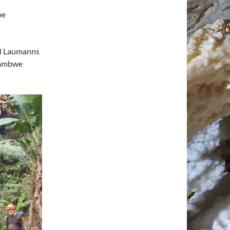
pe
el Laumanns
Ntambwe