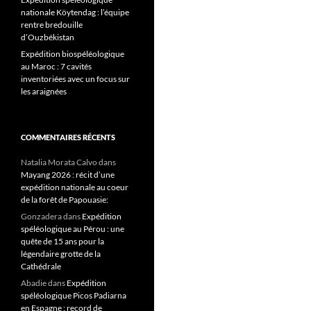
nationale Köytendag : l’équipe
rentre bredouille
d’Ouzbékistan
Expédition biospéléologique
au Maroc : 7 cavités
inventoriées avec un focus sur
les araignées
COMMENTAIRES RÉCENTS
Natalia Morata Calvo
dans
Mayang 2026 : récit d’une
expédition nationale au coeur
de la forêt de Papouasie:
Gonzadera
dans
Expédition
spéléologique au Pérou : une
quête de 15 ans pour la
légendaire grotte de la
Cathédrale
Abadie
dans
Expédition
spéléologique Picos Padiarna
en Espagne : record de