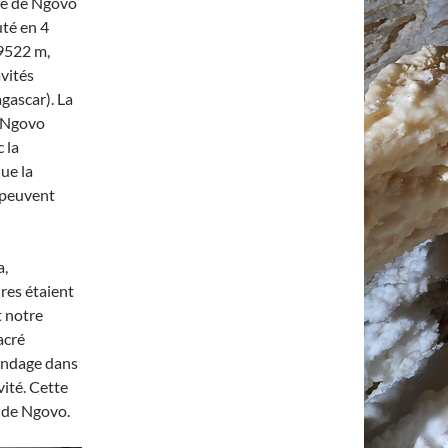
tte de Ngovo
té en 4
 9522 m,
vités
gascar). La
e Ngovo
 la
que la
 peuvent
a,
res étaient
t notre
acré
sondage dans
vité. Cette
 de Ngovo.