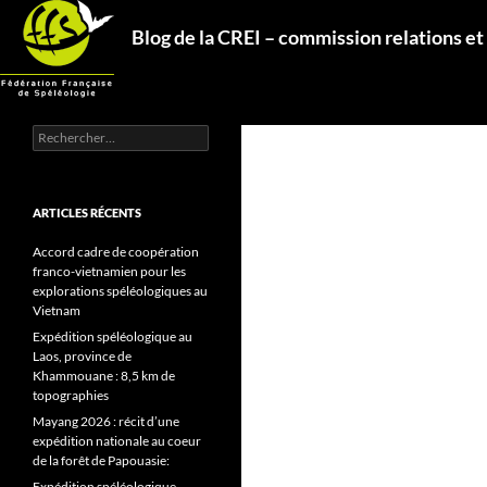
Aller
Recherche
Blog de la CREI – commission relations et
au
contenu
Rechercher :
ARTICLES RÉCENTS
Accord cadre de coopération
franco-vietnamien pour les
explorations spéléologiques au
Vietnam
Expédition spéléologique au
Laos, province de
Khammouane : 8,5 km de
topographies
Mayang 2026 : récit d’une
expédition nationale au coeur
de la forêt de Papouasie:
Expédition spéléologique