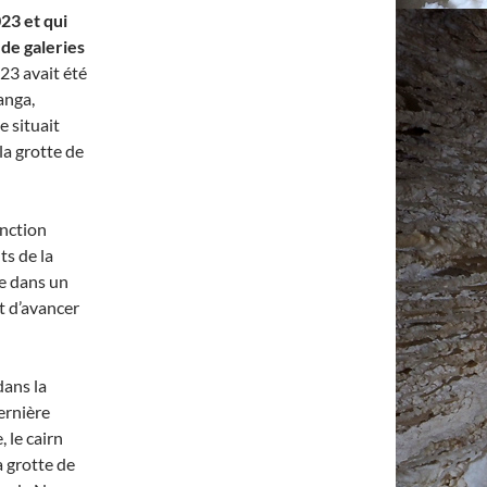
23 et qui
de galeries
023 avait été
anga,
e situait
la grotte de
onction
ts de la
re dans un
t d’avancer
dans la
ernière
 le cairn
a grotte de