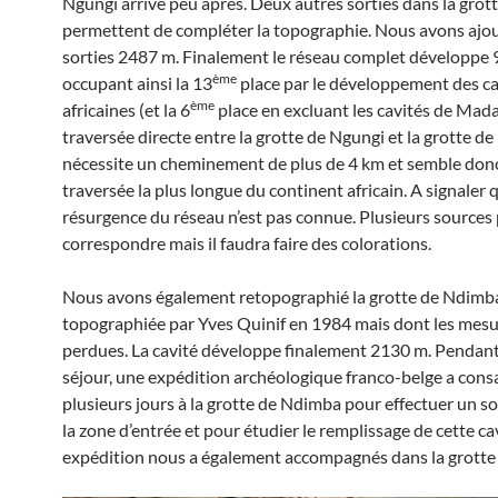
Ngungi arrive peu après. Deux autres sorties dans la gro
permettent de compléter la topographie. Nous avons ajou
sorties 2487 m. Finalement le réseau complet développe
ème
occupant ainsi la 13
place par le développement des ca
ème
africaines (et la 6
place en excluant les cavités de Mada
traversée directe entre la grotte de Ngungi et la grotte d
nécessite un cheminement de plus de 4 km et semble donc
traversée la plus longue du continent africain. A signaler 
résurgence du réseau n’est pas connue. Plusieurs sources
correspondre mais il faudra faire des colorations.
Nous avons également retopographié la grotte de Ndimb
topographiée par Yves Quinif en 1984 mais dont les mesu
perdues. La cavité développe finalement 2130 m. Pendan
séjour, une expédition archéologique franco-belge a cons
plusieurs jours à la grotte de Ndimba pour effectuer un 
la zone d’entrée et pour étudier le remplissage de cette ca
expédition nous a également accompagnés dans la grotte