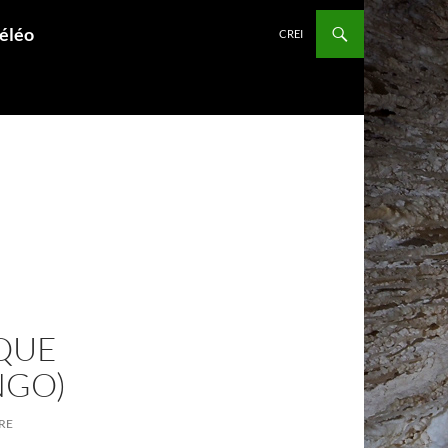
péléo
CREI
QUE
NGO)
RE