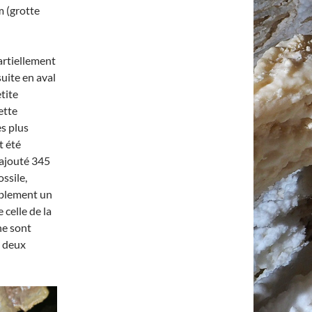
m (grotte
artiellement
uite en aval
tite
ette
s plus
t été
 ajouté 345
ssile,
ablement un
 celle de la
ne sont
s deux