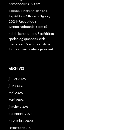
profondeur à -839 m
Kumba-Dekimbelan
dans
Expédition Mbanza-Ngungu
2024 (République
Démocratique du Congo)
habib hamdis
dans
Expédition
spéléologique dans le rif
marocain : l’inventaire de la
faune cavernicole se poursuit
ARCHIVES
juillet 2026
juin 2026
mai 2026
avril 2026
janvier 2026
décembre 2025
novembre 2025
septembre 2025