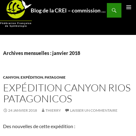
Aller
Recherche
Blog de la CREI – commission relations et expéditions internationales – Fédération Française de Spéléo
au
MENU
contenu
PRINCI
Archives mensuelles : janvier 2018
CANYON
,
EXPÉDITION
,
PATAGONIE
EXPÉDITION CANYON RIOS
PATAGONICOS
24 JANVIER 2018
THIERRY
LAISSER UN COMMENTAIRE
Des nouvelles de cette expédition :