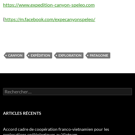
https://www.expedition-canyon-speleo.com
(
https://m.facebook.com/expecanyonspeleo/
CANYON
EXPÉDITION
EXPLORATION
PATAGONIE
Rechercher :
ARTICLES RÉCENTS
Accord cadre de coopération franco-vietnamien pour les
explorations spéléologiques au Vietnam