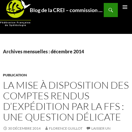
Aller
Recherche
Blog de la CREI – commission relations et expéditions internationales – Fédération Française de Spéléo
au
MENU
contenu
PRINCI
Archives mensuelles : décembre 2014
PUBLICATION
LA MISE À DISPOSITION DES
COMPTES RENDUS
D’EXPÉDITION PAR LA FFS :
UNE QUESTION DÉLICATE
30 DÉCEMBRE 2014
FLORENCE GUILLOT
LAISSER UN