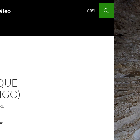
péléo
CREI
QUE
NGO)
RE
pe