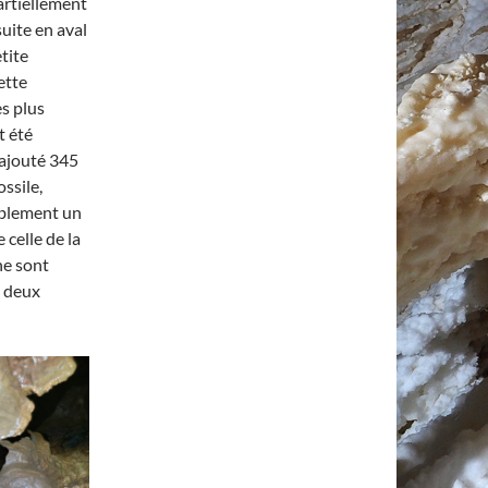
artiellement
uite en aval
tite
ette
s plus
t été
 ajouté 345
ssile,
ablement un
 celle de la
ne sont
s deux