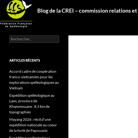
Aller
Recherche
Blog de la CREI – commission relations et
au
contenu
Rechercher :
ARTICLES RÉCENTS
Accord cadre de coopération
franco-vietnamien pour les
explorations spéléologiques au
Vietnam
Expédition spéléologique au
Laos, province de
Khammouane : 8,5 km de
topographies
Mayang 2026 : récit d’une
expédition nationale au coeur
de la forêt de Papouasie:
Expédition spéléologique