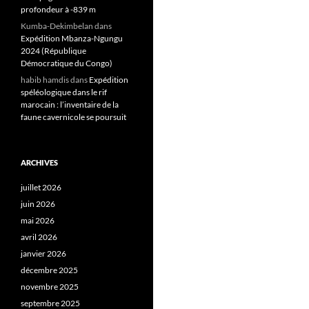
profondeur à -839 m
Kumba-Dekimbelan
dans
Expédition Mbanza-Ngungu
2024 (République
Démocratique du Congo)
habib hamdis
dans
Expédition
spéléologique dans le rif
marocain : l’inventaire de la
faune cavernicole se poursuit
ARCHIVES
juillet 2026
juin 2026
mai 2026
avril 2026
janvier 2026
décembre 2025
novembre 2025
septembre 2025