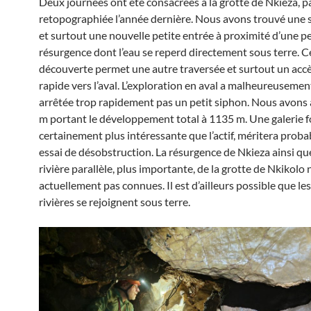
Deux journées ont été consacrées à la grotte de Nkieza, p
retopographiée l’année dernière. Nous avons trouvé une s
et surtout une nouvelle petite entrée à proximité d’une pe
résurgence dont l’eau se reperd directement sous terre. C
découverte permet une autre traversée et surtout un accè
rapide vers l’aval. L’exploration en aval a malheureusemen
arrêtée trop rapidement pas un petit siphon. Nous avons
m portant le développement total à 1135 m. Une galerie fo
certainement plus intéressante que l’actif, méritera prob
essai de désobstruction. La résurgence de Nkieza ainsi que
rivière parallèle, plus importante, de la grotte de Nkikolo 
actuellement pas connues. Il est d’ailleurs possible que le
rivières se rejoignent sous terre.