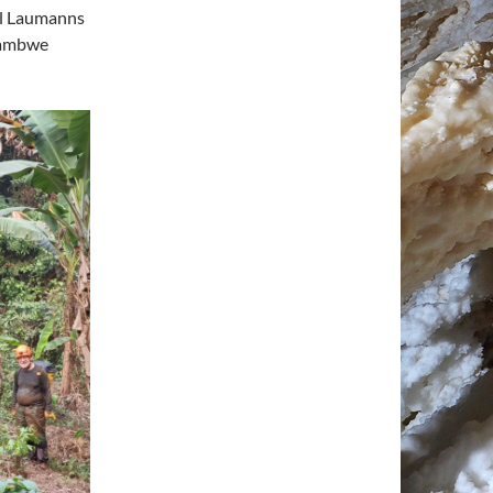
el Laumanns
Ntambwe