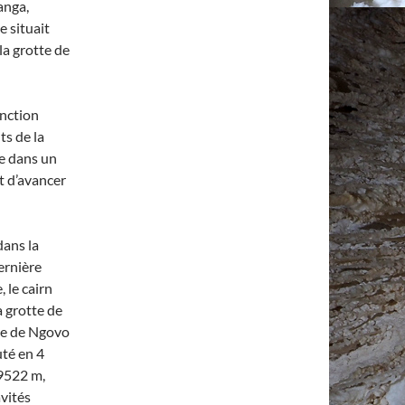
anga,
e situait
la grotte de
onction
ts de la
re dans un
t d’avancer
dans la
ernière
 le cairn
a grotte de
tte de Ngovo
té en 4
 9522 m,
vités