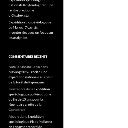
nationale Köytendag : l’équipe
rentre bredouille
d’Ouzbékistan
Expédition biospéléologique
au Maroc : 7 cavités
inventoriées avec un focus sur
les araignées
COMMENTAIRES RÉCENTS
Natalia Morata Calvo
dans
Mayang 2026 : récit d’une
expédition nationale au coeur
de la forêt de Papouasie:
Gonzadera
dans
Expédition
spéléologique au Pérou : une
quête de 15 ans pour la
légendaire grotte de la
Cathédrale
Abadie
dans
Expédition
spéléologique Picos Padiarna
en Espagne : record de