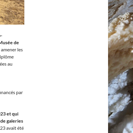
o-
Musée de
à amener les
diplôme
iées au
inancés par
23 et qui
de galeries
023 avait été