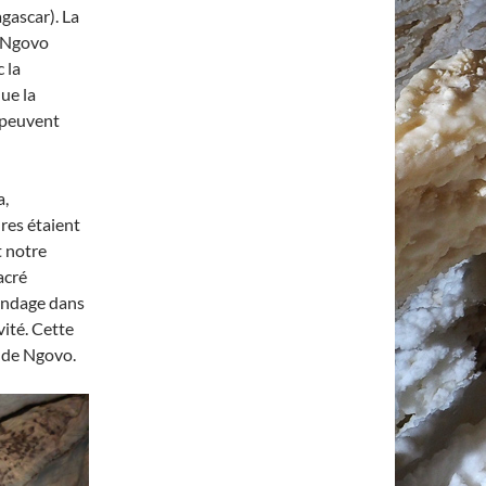
gascar). La
e Ngovo
 la
que la
 peuvent
a,
res étaient
t notre
acré
sondage dans
vité. Cette
 de Ngovo.