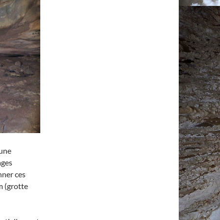
 une
ages
nner ces
m (grotte