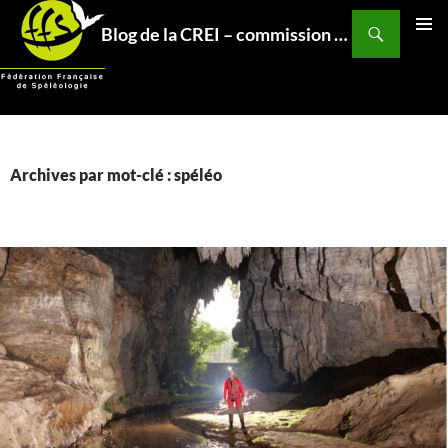
Aller
Recherche
Blog de la CREI – commission relations et expéditions internationales – Fédération Française de Spéléo
au
MENU
contenu
PRINCI
Archives par mot-clé : spéléo