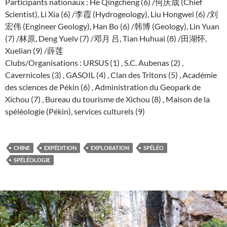
Participants nationaux : He Qingcheng (6) /何庆成 (Chief
Scientist), Li Xia (6) /李霞 (Hydrogeology), Liu Hongwei (6) /刘
宏伟 (Engineer Geology), Han Bo (6) /韩博 (Geology), Lin Yuan
(7) /林原, Deng Yuelv (7) /邓月 吕, Tian Huhuai (8) /田湖怀,
Xuelian (9) /薛莲
Clubs/Organisations : URSUS (1) , S.C. Aubenas (2) ,
Cavernicoles (3) , GASOIL (4) , Clan des Tritons (5) , Académie
des sciences de Pékin (6) , Administration du Geopark de
Xichou (7) , Bureau du tourisme de Xichou (8) , Maison de la
spéléologie (Pékin), services culturels (9)
CHINE
EXPÉDITION
EXPLORATION
SPÉLÉO
SPÉLÉOLOGIE