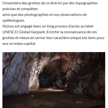
l’inventaire des grottes de ce district par des topographies
précises et complètes
ainsi que des photographies et nos observations de
spéléologues.
Xichou est engagé dans un long process d’accès au label
UNESCO Global Geopark. Enrichir la connaissance de ces
grottes et mieux en cerner leur caractère unique est donc pour
eux un enjeu capital.