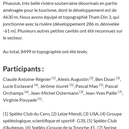
Phasouk, très belle rivière souterraine désormais en partie
aménagée pour le tourisme, dont le développement est de
4630 m. Nous avons équipé et topographié Tham Din 3, qui
jonctionne avec la rivière (développement 286 m, dénivelée
-61 m). Plusieurs autres petites cavités ont été reconnues sur
le secteur.
Au total, 8499 m topographie ont été levés.
Participants :
(1)
(2)
(3)
Claude Antoine-Régnier
, Alexis Augustin
, Ben Doan
,
(4)
(5)
(5)
Lucie Esclavard
, Jérôme Jouret
, Pascal Mao
, Pascal
(6)
(3)
(7)
Orchamps
, Jean-Michel Ostermann
, Jean-Yves Paille
,
(1)
Virginie Pouyade
.
(1) Spéléo Club du Cern, (2) Leize Mendi, (3) USA, (4) Groupe
spéléologique, scientifique et sportif- G3S, (5) Spéléo Club
d’Aubenas, (6) Spéléo-Groupe de la Tronche-FL, (7) Spring