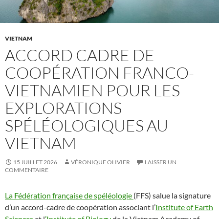
VIETNAM
ACCORD CADRE DE
COOPÉRATION FRANCO-
VIETNAMIEN POUR LES
EXPLORATIONS
SPÉLÉOLOGIQUES AU
VIETNAM
15 JUILLET 2026
VÉRONIQUE OLIVIER
LAISSER UN
COMMENTAIRE
La Fédération française de spéléologie
(FFS) salue la signature
d’un accord-cadre de coopération associant l’
Institute of Earth
Sciences
et l
’Institute of Biology
de la Vietnam Academy of