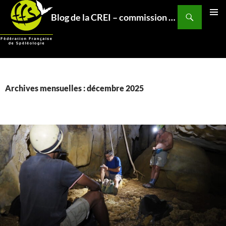
Aller
Recherche
Blog de la CREI – commission relations et expéditions internationales – Fédération Française de Spéléo
au
MENU
contenu
PRINCI
Archives mensuelles : décembre 2025