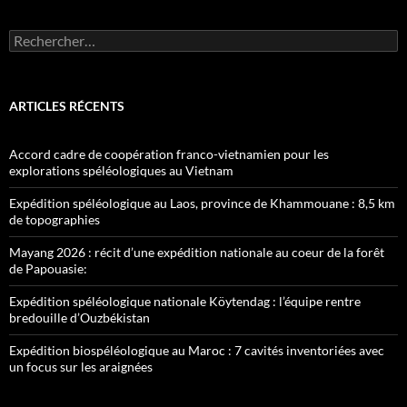
Rechercher :
ARTICLES RÉCENTS
Accord cadre de coopération franco-vietnamien pour les
explorations spéléologiques au Vietnam
Expédition spéléologique au Laos, province de Khammouane : 8,5 km
de topographies
Mayang 2026 : récit d’une expédition nationale au coeur de la forêt
de Papouasie:
Expédition spéléologique nationale Köytendag : l’équipe rentre
bredouille d’Ouzbékistan
Expédition biospéléologique au Maroc : 7 cavités inventoriées avec
un focus sur les araignées