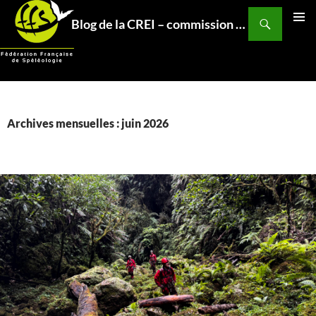
Aller
Recherche
Blog de la CREI – commission relations et expéditions internationales – Fédération Française de Spéléo
au
MENU
contenu
PRINCI
Archives mensuelles : juin 2026