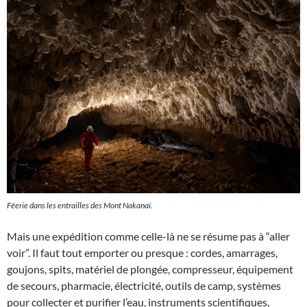
Féerie dans les entrailles des Mont Nakanaï.
Mais une expédition comme celle-là ne se résume pas à “aller
voir”. Il faut tout emporter ou presque : cordes, amarrages,
goujons, spits, matériel de plongée, compresseur, équipement
de secours, pharmacie, électricité, outils de camp, systèmes
pour collecter et purifier l’eau, instruments scientifiques,