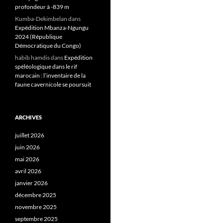
profondeur à -839 m
Kumba-Dekimbelan
dans
Expédition Mbanza-Ngungu
2024 (République
Démocratique du Congo)
habib hamdis
dans
Expédition
spéléologique dans le rif
marocain : l’inventaire de la
faune cavernicole se poursuit
ARCHIVES
juillet 2026
juin 2026
mai 2026
avril 2026
janvier 2026
décembre 2025
novembre 2025
septembre 2025