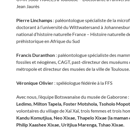
Jean Jaurès
Pierre Linchamps
: paléontologue spécialiste de la micro
doctorant à l’université du Wittwatersand à Johannesb
national d’histoire naturelle France – Histoire naturelle 
préhistorique en Afrique du Sud
Francis Duranthon
: paléontologue spécialiste des mamm
fossiles et néogènes, CAGT, past-directeur des muséums
métropole et directeur des musées de la ville de Toulouse.
Véronique Olivier
: spéléologue fédérée à la FFS
Avec nous, l’équipe Botswanaise du musée de Gaborone :
Ledimo, Milton Tapela, Foster Motshola, Tsoholo Mopo
volontaires du village de Xaï Xaï, trois femmes et trois h
Kandu Komutjiua, Neo Xixae, Thapelo Xixae (la maman 
Philip Xaashee Xixae, Uritjiua Marenga, Tshao Xixae.