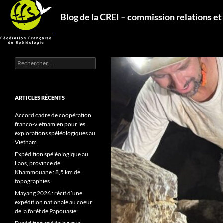
Aller
Recherche
Blog de la CREI – commission relations et
au
contenu
Rechercher :
ARTICLES RÉCENTS
Accord cadre de coopération
franco-vietnamien pour les
explorations spéléologiques au
Vietnam
Expédition spéléologique au
Laos, province de
Khammouane : 8,5 km de
topographies
Mayang 2026 : récit d’une
expédition nationale au coeur
de la forêt de Papouasie:
Expédition spéléologique