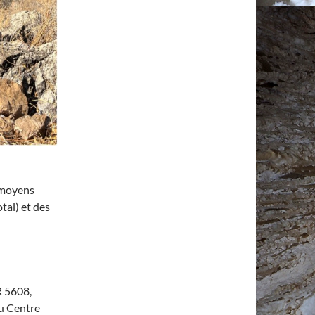
 moyens
tal) et des
R 5608,
u Centre