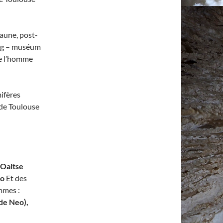
faune, post-
urg – muséum
de l’homme
ifères
 de Toulouse
Oaitse
to
Et des
ommes :
de Neo),