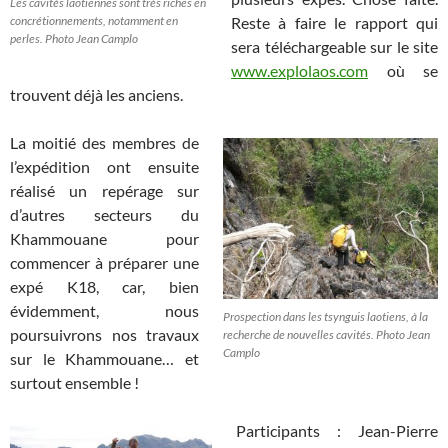
Les cavités laotiennes sont très riches en
concrétionnements, notamment en
Reste à faire le rapport qui
perles. Photo Jean Camplo
sera téléchargeable sur le site
www.explolaos.com
où se
trouvent déjà les anciens.
La moitié des membres de
l’expédition ont ensuite
réalisé un repérage sur
d’autres secteurs du
Khammouane pour
commencer à préparer une
expé K18, car, bien
évidemment, nous
Prospection dans les tsynguis laotiens, à la
poursuivrons nos travaux
recherche de nouvelles cavités. Photo Jean
Camplo
sur le Khammouane… et
surtout ensemble !
Participants : Jean-Pierre