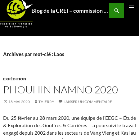
Aller
Recherche
Blog de la CREI – commission relations et expéditions internationales – Fédération Française de Spéléo
au
MENU
contenu
PRINCI
Archives par mot-clé : Laos
EXPÉDITION
PHOUHIN NAMNO 2020
18 MAI 2020
THIERRY
LAISSER UN COMMENTAIRE
Du 25 février au 28 mars 2020, une équipe de l’EEGC – Étude
& Exploration des Gouffres & Carrières – a poursuivi le travail
engagé depuis 2002 dans les secteurs de Vang Vieng et Kasi au