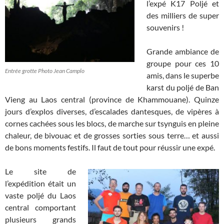
l’expé K17 Poljé et
des milliers de super
souvenirs !
Grande ambiance de
groupe pour ces 10
Entrée grotte Photo Jean Camplo
amis, dans le superbe
karst du poljé de Ban
Vieng au Laos central (province de Khammouane). Quinze
jours d’explos diverses, d’escalades dantesques, de vipères à
cornes cachées sous les blocs, de marche sur tsynguis en pleine
chaleur, de bivouac et de grosses sorties sous terre… et aussi
de bons moments festifs. Il faut de tout pour réussir une expé.
Le site de
l’expédition était un
vaste poljé du Laos
central comportant
plusieurs grands