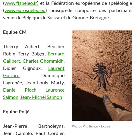
(
www.ffspeleo.fr
) et la Fédération européenne de spéléologie
(
www.eurospeleo.eu
) puisqu’elle comporte des participant
venus de Belgique de Suisse et de Grande-Bretagne.
Equipe CM
Thierry Alibert, Beucher
Robin, Terry Bolger,
Bernard
Galibert
,
Charles Ghommidh
,
Didier Gignoux,
Laurent
Guizard
, Dominique
Lagrenée, Jean-Louis Marty,
Daniel Pioch
,
Laurence
Salmon
,
Jean-Michel Salmon
Equipe Poljé
Jean-Pierre Bartholeyns,
Photos Phil Bence – Explos
Jean Camplo, Paul Cordier,