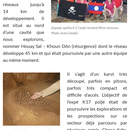
réseaux jusqu’à
14 km de
développement. Il
est situé au nord
L’équipe spéléo K17 poljé tentant d’être sérieuse.
d’une cavité que
Photo Jean Camplo
nous explorons,
nommer Houay Saï – Khoun Dôn (résurgence) dont le réseau
développe 45 km et qui était poursuivie par une autre équipe
au même moment.
Il s’agit d’un karst très
découpé, parfois en pitons,
parfois très compact et
difficile d’accès. L’objectif de
l’expé K17 poljé était de
poursuivre les explorations et
les prospections sur ce
secteur déjà parcouru par
plusieurs expés. Chose faite.