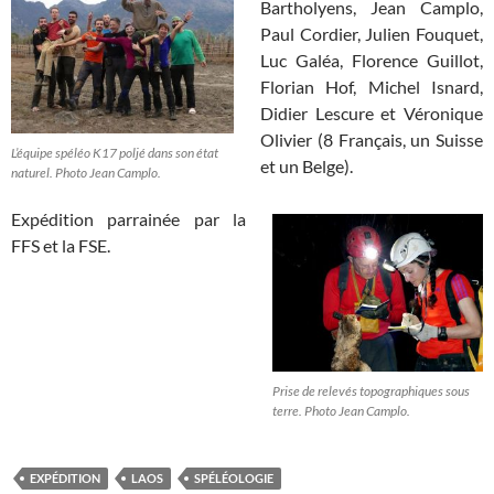
Bartholyens, Jean Camplo,
Paul Cordier, Julien Fouquet,
Luc Galéa, Florence Guillot,
Florian Hof, Michel Isnard,
Didier Lescure et Véronique
Olivier (8 Français, un Suisse
L’équipe spéléo K17 poljé dans son état
et un Belge).
naturel. Photo Jean Camplo.
Expédition parrainée par la
FFS et la FSE.
Prise de relevés topographiques sous
terre. Photo Jean Camplo.
EXPÉDITION
LAOS
SPÉLÉOLOGIE