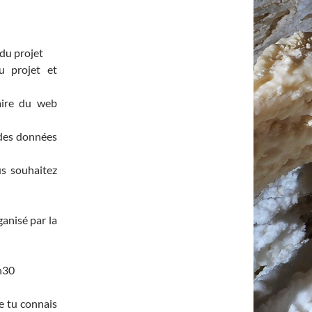
du projet
 projet et
aire du web
des données
s souhaitez
ganisé par la
h30
e tu connais