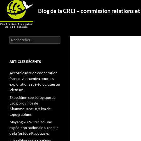
Aller
Recherche
Blog de la CREI – commission relations et
au
contenu
Rechercher :
ARTICLES RÉCENTS
Accord cadre de coopération
franco-vietnamien pour les
explorations spéléologiques au
Vietnam
Expédition spéléologique au
Laos, province de
Khammouane : 8,5 km de
topographies
Mayang 2026 : récit d’une
expédition nationale au coeur
de la forêt de Papouasie:
Expédition spéléologique