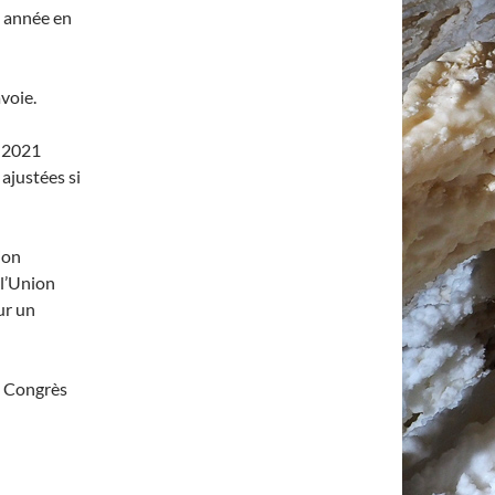
e année en
voie.
r 2021
ajustées si
ion
 l’Union
ur un
e Congrès