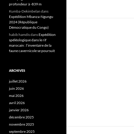
profondeur à -839 m
Kumba-Dekimbelan
dans
Expédition Mbanza-Ngungu
2024 (République
Démocratique du Congo)
habib hamdis
dans
Expédition
spéléologique dans le rif
marocain : l’inventaire de la
faune cavernicole se poursuit
ARCHIVES
juillet 2026
juin 2026
mai 2026
avril 2026
janvier 2026
décembre 2025
novembre 2025
septembre 2025