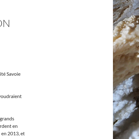
ON
sité Savoie
voudraient
 grands
rdent en
 en 2013, et