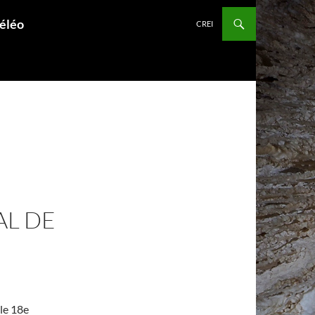
péléo
CREI
AL DE
le 18e