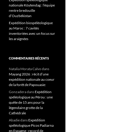
nationale Köytendag : l’équipe
rentre bredouille
d’Ouzbékistan
Expédition biospéléologique
au Maroc : 7 cavités
inventoriées avec un focus sur
les araignées
COMMENTAIRES RÉCENTS
Natalia Morata Calvo
dans
Mayang 2026 : récit d’une
expédition nationale au coeur
de la forêt de Papouasie:
Gonzadera
dans
Expédition
spéléologique au Pérou : une
quête de 15 ans pour la
légendaire grotte de la
Cathédrale
Abadie
dans
Expédition
spéléologique Picos Padiarna
en Espagne : record de