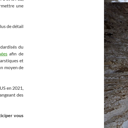
ermettre une
lus de détail
andardisés du
nées
afin de
arstiques et
 un moyen de
’IUS en 2021,
hangeant des
ticiper vous