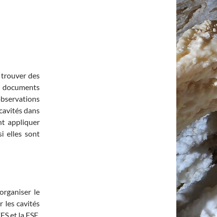
 trouver des
ux documents
bservations
 cavités dans
nt appliquer
 elles sont
organiser le
r les cavités
FS et la FSE,