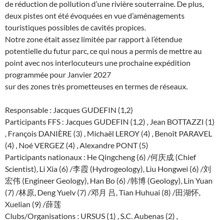
de réduction de pollution d’une rivière souterraine. De plus,
deux pistes ont été évoquées en vue d’aménagements
touristiques possibles de cavités propices.
Notre zone était assez limitée par rapport à l’étendue
potentielle du futur parc, ce qui nous a permis de mettre au
point avec nos interlocuteurs une prochaine expédition
programmée pour Janvier 2027
sur des zones très prometteuses en termes de réseaux.
Responsable : Jacques GUDEFIN (1,2)
Participants FFS : Jacques GUDEFIN (1,2) , Jean BOTTAZZI (1)
, François DANIÈRE (3) , Michaël LEROY (4) , Benoît PARAVEL
(4) , Noé VERGEZ (4) , Alexandre PONT (5)
Participants nationaux : He Qingcheng (6) /何庆成 (Chief
Scientist), Li Xia (6) /李霞 (Hydrogeology), Liu Hongwei (6) /刘
宏伟 (Engineer Geology), Han Bo (6) /韩博 (Geology), Lin Yuan
(7) /林原, Deng Yuelv (7) /邓月 吕, Tian Huhuai (8) /田湖怀,
Xuelian (9) /薛莲
Clubs/Organisations : URSUS (1) , S.C. Aubenas (2) ,