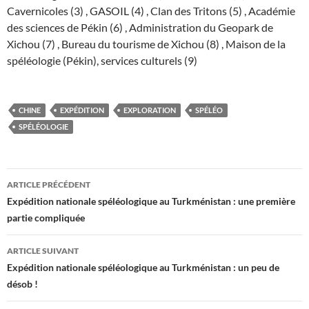
Cavernicoles (3) , GASOIL (4) , Clan des Tritons (5) , Académie
des sciences de Pékin (6) , Administration du Geopark de
Xichou (7) , Bureau du tourisme de Xichou (8) , Maison de la
spéléologie (Pékin), services culturels (9)
CHINE
EXPÉDITION
EXPLORATION
SPÉLÉO
SPÉLÉOLOGIE
Navigation
ARTICLE PRÉCÉDENT
des
Expédition nationale spéléologique au Turkménistan : une première
partie compliquée
articles
ARTICLE SUIVANT
Expédition nationale spéléologique au Turkménistan : un peu de
désob !