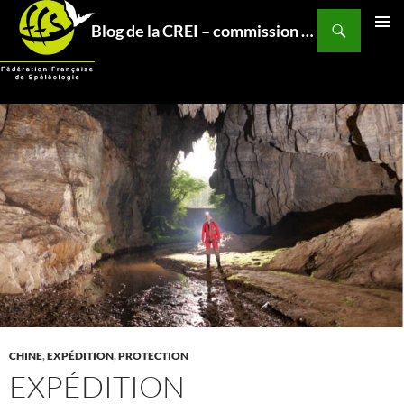
Aller
Recherche
Blog de la CREI – commission relations et expéditions internationales – Fédération Française de Spéléo
au
MENU
contenu
PRINCI
CHINE
,
EXPÉDITION
,
PROTECTION
EXPÉDITION